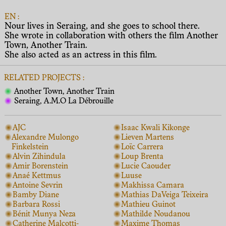
EN :
Nour lives in Seraing, and she goes to school there.
She wrote in collaboration with others the film Another
Town, Another Train.
She also acted as an actress in this film.
RELATED PROJECTS :
Another Town, Another Train
Seraing, A.M.O La Débrouille
AJC
Isaac Kwali Kikonge
Alexandre Mulongo
Lieven Martens
Finkelstein
Loïc Carrera
Alvin Zihindula
Loup Brenta
Amir Borenstein
Lucie Caouder
Anaé Kettmus
Luuse
Antoine Sevrin
Makhissa Camara
Bamby Diane
Mathias DaVeiga Teixeira
Barbara Rossi
Mathieu Guinot
Bénit Munya Neza
Mathilde Noudanou
Catherine Malcotti-
Maxime Thomas