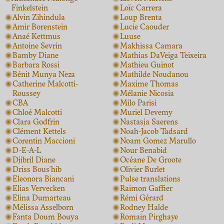
Finkelstein
Loïc Carrera
Alvin Zihindula
Loup Brenta
Amir Borenstein
Lucie Caouder
Anaé Kettmus
Luuse
Antoine Sevrin
Makhissa Camara
Bamby Diane
Mathias DaVeiga Teixeira
Barbara Rossi
Mathieu Guinot
Bénit Munya Neza
Mathilde Noudanou
Catherine Malcotti-
Maxime Thomas
Roussey
Mélanie Nicosia
CBA
Milo Parisi
Chloé Malcotti
Muriel Devemy
Clara Godfrin
Nastasja Saerens
Clément Kettels
Noah-Jacob Tadsard
Corentin Maccioni
Noam Gomez Marullo
D-E-A-L
Nour Benabid
Djibril Diane
Océane De Groote
Driss Bous'hib
Olivier Burlet
Eleonora Biancani
Pulse translations
Elias Vervecken
Raimon Gaffier
Elina Dumarteau
Rémi Gérard
Mélissa Asselborn
Rodney Halde
Fanta Doum Bouya
Romain Pirghaye