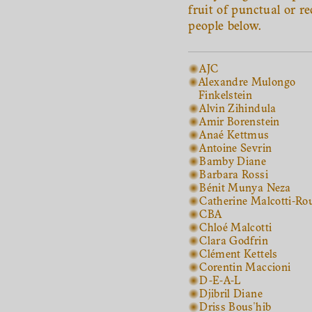
fruit of punctual or r
people below.
AJC
Alexandre Mulongo
Finkelstein
Alvin Zihindula
Amir Borenstein
Anaé Kettmus
Antoine Sevrin
Bamby Diane
Barbara Rossi
Bénit Munya Neza
Catherine Malcotti-Ro
CBA
Chloé Malcotti
Clara Godfrin
Clément Kettels
Corentin Maccioni
D-E-A-L
Djibril Diane
Driss Bous'hib