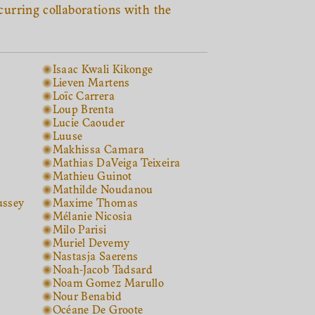
ecurring collaborations with the
Isaac Kwali Kikonge
Lieven Martens
Loïc Carrera
Loup Brenta
Lucie Caouder
Luuse
Makhissa Camara
Mathias DaVeiga Teixeira
Mathieu Guinot
Mathilde Noudanou
ussey
Maxime Thomas
Mélanie Nicosia
Milo Parisi
Muriel Devemy
Nastasja Saerens
Noah-Jacob Tadsard
Noam Gomez Marullo
Nour Benabid
Océane De Groote