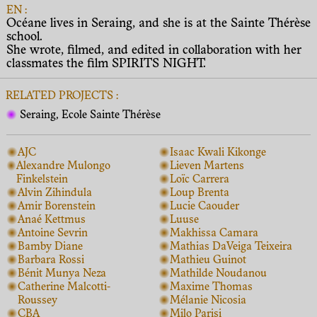
EN :
Océane lives in Seraing, and she is at the Sainte Thérèse
school.
She wrote, filmed, and edited in collaboration with her
classmates the film SPIRITS NIGHT.
RELATED PROJECTS :
Seraing, Ecole Sainte Thérèse
AJC
Isaac Kwali Kikonge
Alexandre Mulongo
Lieven Martens
Finkelstein
Loïc Carrera
Alvin Zihindula
Loup Brenta
Amir Borenstein
Lucie Caouder
Anaé Kettmus
Luuse
Antoine Sevrin
Makhissa Camara
Bamby Diane
Mathias DaVeiga Teixeira
Barbara Rossi
Mathieu Guinot
Bénit Munya Neza
Mathilde Noudanou
Catherine Malcotti-
Maxime Thomas
Roussey
Mélanie Nicosia
CBA
Milo Parisi