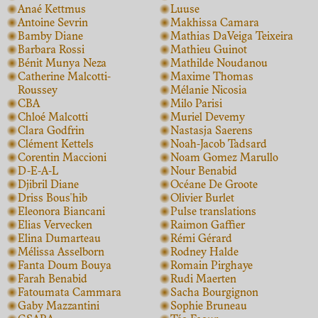
Anaé Kettmus
Luuse
Antoine Sevrin
Makhissa Camara
Bamby Diane
Mathias DaVeiga Teixeira
Barbara Rossi
Mathieu Guinot
Bénit Munya Neza
Mathilde Noudanou
Catherine Malcotti-
Maxime Thomas
Roussey
Mélanie Nicosia
CBA
Milo Parisi
Chloé Malcotti
Muriel Devemy
Clara Godfrin
Nastasja Saerens
Clément Kettels
Noah-Jacob Tadsard
Corentin Maccioni
Noam Gomez Marullo
D-E-A-L
Nour Benabid
Djibril Diane
Océane De Groote
Driss Bous'hib
Olivier Burlet
Eleonora Biancani
Pulse translations
Elias Vervecken
Raimon Gaffier
Elina Dumarteau
Rémi Gérard
Mélissa Asselborn
Rodney Halde
Fanta Doum Bouya
Romain Pirghaye
Farah Benabid
Rudi Maerten
Fatoumata Cammara
Sacha Bourgignon
Gaby Mazzantini
Sophie Bruneau