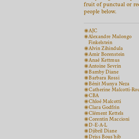
fruit of punctual or r
people below.
AJC
Alexandre Mulongo
Finkelstein
Alvin Zihindula
Amir Borenstein
Anaé Kettmus
Antoine Sevrin
Bamby Diane
Barbara Rossi
Bénit Munya Neza
Catherine Malcotti-Ro
CBA
Chloé Malcotti
Clara Godfrin
Clément Kettels
Corentin Maccioni
D-E-A-L
Djibril Diane
Driss Bous'hib