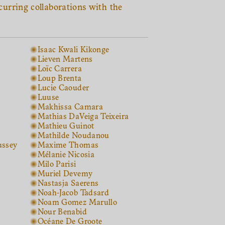
ecurring collaborations with the
Isaac Kwali Kikonge
Lieven Martens
Loïc Carrera
Loup Brenta
Lucie Caouder
Luuse
Makhissa Camara
Mathias DaVeiga Teixeira
Mathieu Guinot
Mathilde Noudanou
ussey
Maxime Thomas
Mélanie Nicosia
Milo Parisi
Muriel Devemy
Nastasja Saerens
Noah-Jacob Tadsard
Noam Gomez Marullo
Nour Benabid
Océane De Groote